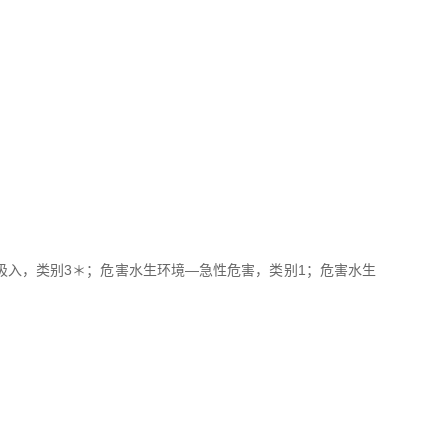
吸入，类别3＊；危害水生环境—急性危害，类别1；危害水生