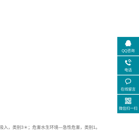
QQ咨询
电话
在线留言
微信扫一扫
吸入，类别3＊；危害水生环境—急性危害，类别1。