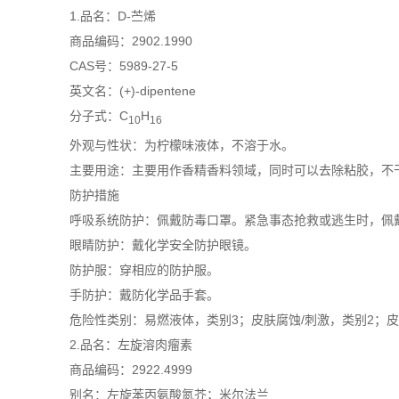
1.品名：D-苎烯
商品编码：2902.1990
CAS号：5989-27-5
英文名：(+)-dipentene
分子式：C
H
10
16
外观与性状：为柠檬味液体，不溶于水。
主要用途：主要用作香精香料领域，同时可以去除粘胶，不
防护措施
呼吸系统防护：佩戴防毒口罩。紧急事态抢救或逃生时，佩
眼睛防护：戴化学安全防护眼镜。
防护服：穿相应的防护服。
手防护：戴防化学品手套。
危险性类别：易燃液体，类别3；皮肤腐蚀/刺激，类别2；
2.品名：左旋溶肉瘤素
商品编码：2922.4999
别名：左旋苯丙氨酸氮芥；米尔法兰