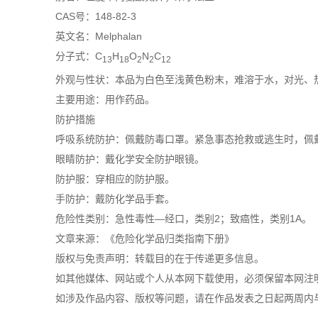
CAS号：148-82-3
英文名：Melphalan
分子式：C
H
O
N
C
13
18
2
2
12
外观与性状：本品为白色至浅黄色粉末，难溶于水，对光、
主要用途：用作药品。
防护措施
呼吸系统防护：佩戴防毒口罩。紧急事态抢救或逃生时，佩
眼睛防护：戴化学安全防护眼镜。
防护服：穿相应的防护服。
手防护：戴防化学品手套。
危险性类别：急性毒性—经口，类别2；致癌性，类别1A。
文章来源：《危险化学品归类指南下册》
版权与免责声明：转载目的在于传递更多信息。
如其他媒体、网站或个人从本网下载使用，必须保留本网注明
如涉及作品内容、版权等问题，请在作品发表之日起两周内