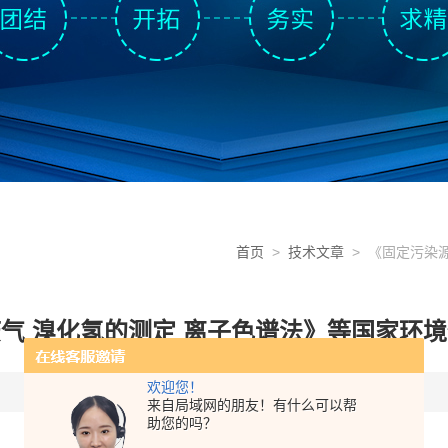
首页
>
技术文章
> 《固定污染
气 溴化氢的测定 离子色谱法》等国家环
欢迎您！
更新时间：2019-11-12
浏览：2205次
来自局域网的朋友！有什么可以帮
助您的吗？