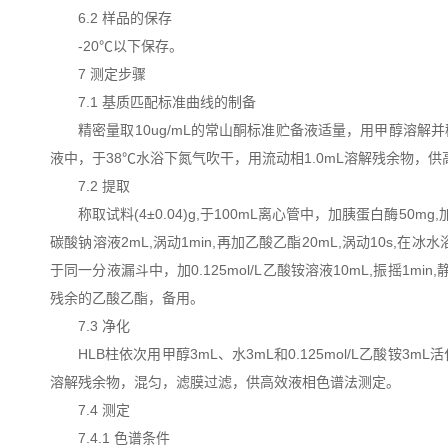
6.2 样品的保存
-20℃以下保存。
7 测定步骤
7.1 基质匹配标准曲线的制备
精密量取10ug/mL的常山酮标准贮备液适量，用甲醇溶解并稀
液中，于38℃水浴下氮气吹干，用流动相1.0mL溶解残余物
7.2 提取
称取试料(4±0.04)g,于100mL离心管中，加胰蛋白酶50m
碳酸钠溶液2mL,涡动1min,再加乙酸乙酯20mL,涡动10s,在冰
于同一分液漏斗中，加0.125mol/L乙酸铵溶液10mL,振摇1m
残余的乙酸乙酯，备用。
7.3 净化
HLB柱依次用甲醇3mL、水3mL和0.125mol/L乙酸铵
溶解残余物，混匀，滤膜过滤，供高效液相色谱法测定。
7.4 测定
7.4.1 色谱条件