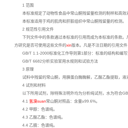
1 范围
本标准规定了动物性食品中常山酮残留量检测的制样和高效
本标准适用于鸡的肌肉和肝脏组织中常山酮残留量的检测。
2 规范性引用文件
下列文件中的条款通过本标准的引用而成为本标准的条款。
方研究是否可使用这些文件的
xin
版本。凡是不注日期的引用文件
GB/T 1.1-2000标准化工作导则第1部分：标准的结构和编
GB/T 6682分析实验室用水规则和试验方法
3 原理
试料中残留的常山酮，用胰蛋白酶酶解，乙酸乙酯提取，液液
4 试剂和材料
以下所用试剂，除特殊注明外均为分析纯试剂，水为符合GB/T
4.1
氢溴suan
常山酮对照品：含量≥99.6%。
4.2 甲醇：色谱纯。
4.3 乙酸乙酯：色谱纯。
4.4 乙腈：色谱纯。