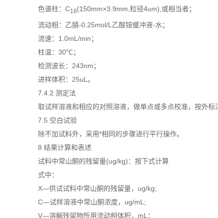
色谱柱：C
(150mm×3.9mm,粒径4um),或相当者；
18
流动相：乙腈-0.25mol/L乙酸铵缓冲液-水；
流速：1.0mL/min；
柱温：30℃；
检测波长：243nm；
进样体积：25uL。
7.4.2 测定法
取试样溶液和相应的对照溶液，做单点或多点校准，按外标
7.5 空白试验
除不加试料外，采用*相同的步骤进行平行操作。
8 结果计算和表述
试料中常山酮的残留量(ug/kg)：按下式计算
式中：
X—供试试料中常山酮的残留量，ug/kg;
C—试样溶液中常山酮浓度，ug/mL;
V—溶解残留物所用流动相体积，mL；