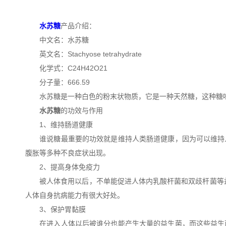
水苏糖
产品介绍：
中文名：水苏糖
英文名：Stachyose tetrahydrate
化学式：C24H42O21
分子量：666.59
水苏糖是一种白色的粉末状物质，它是一种天然糖，这种糖味
水苏糖
的功效与作用
1、维持肠道健康
谁说糖最重要的功效就是维持人类肠道健康，因为可以维持人
腹胀等多种不良症状出现。
2、提高身体免疫力
被人体食用以后，不单能促进人体内乳酸杆菌和双歧杆菌等益
人体自身抗病能力有很大好处。
3、保护胃黏膜
在进入人体以后被谁分也能产生大量的益生菌，而这些益生菌