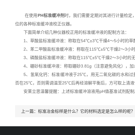
在使用
PH标准缓冲剂
时，我们需要定期对其进行计量检定，
位的各种标准缓冲液校正仪器。
下面简单介绍几种仪器校正用的标准缓冲液的配制方法：
1、草酸盐标准缓冲液：称取在54℃±3℃干燥4～5小时的草酸三氢
2、苯二甲酸盐标准缓冲液：称取在115℃±5℃干燥2～3小时的邻
3、磷酸盐标准缓冲液：称取在115℃±5℃干燥2～3小时的无水磷
4、硼砂标准缓冲液：称取硼砂3.81g（注意避免风化），加
5、氢氧化钙：标准缓冲液于25℃，用无二氧化碳的水和过量
否在25℃，否则需调温至25℃后再经溶解平衡后，方可取上清
安莱立思温馨提醒：上述标准缓冲溶液用pH值基准试剂配制
上一篇：
标准冶金标样是什么？它的材料选定是怎么样的呢？