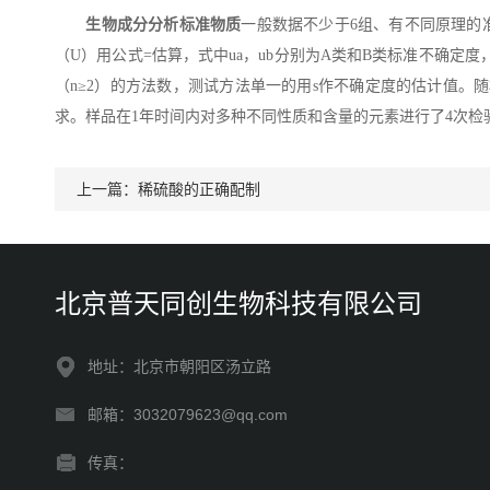
生物成分分析标准物质
一般数据不少于6组、有不同原理的
（U）用公式=估算，式中ua，ub分别为A类和B类标准不确定度
（n≥2）的方法数，测试方法单一的用s作不确定度的估计值。
求。样品在1年时间内对多种不同性质和含量的元素进行了4次
上一篇：
稀硫酸的正确配制
北京普天同创生物科技有限公司
地址：北京市朝阳区汤立路
邮箱：3032079623@qq.com
传真：