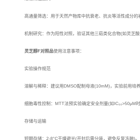
高通量筛选：用于天然产物库中抗衰老、抗炎等活性成分的初筛
机制研究：作为阳性对照，验证其他三萜类化合物(如灵芝酸
灵芝醇F对照品
使用注意事项：
实验操作规范
溶解与稀释：建议用DMSO配制母液(10mM)，实验前用培养基
细胞毒性控制：MTT法预实验确定安全剂量(如IC₅₀>50μM
存储与运输
短期存储：2-8°C干燥避光(开封后需分装，避免反复冻融)。