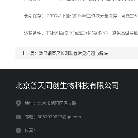
长期保存：-20°C以下(配制10μM工作液分装冻存，可稳定6
运输条件：干冰运输(夏季)或蓝冰运输(冬季)，避免高温导
上一篇：
数显钢直尺检测装置常见问题与解决
北京普天同创生物科技有限公司
地址：北京市朝阳区汤立路
邮箱：3032079623@qq.com
传真：