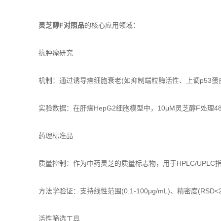
灵芝醇F对照品
的核心应用领域：
抗肿瘤研究
机制：通过诱导癌细胞衰老(如抑制端粒酶活性、上调p53蛋
实验数据：在肝癌HepG2细胞模型中，10μM灵芝醇F处理48小
药理标准品
质量控制：作为中药灵芝的质量标志物，用于HPLC/UPLC指
方法学验证：支持线性范围(0.1-100μg/mL)、精密度(RSD<
活性筛选工具