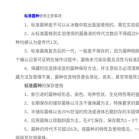
标准菌种
使用注意事项：
1、标准菌种是不可以从冰箱中取出直接使用的，需在实验前
2、从标准菌株到实验使用的菌悬液的传代次数应不得超过5代，
种均被认为是传代1次。
3、标准菌株复苏后的一代，一般是不保存的，因为菌种刚刚
个确认记录可证明在操作过程中，菌株未污染杂菌且活性与标准
4、保藏时应选择适宜的菌种保存方法，并注意标示必须清晰
藏方法及管理不善，菌种优良特性便会退化、丧失，甚至导致死
标准菌种
的保存使用
1、新引进的菌种经形态、染色、培养性状、生化特性等的鉴
2、长期保存的储存菌株以冷冻干燥保藏为主，特殊要求的菌
3、半储存菌株以含20%甘油的肉汤或液体石腊封存的半固体
4、应用菌株以琼脂斜面为主，在4℃保存，保存期为1－3个
5、菌种的传代不可超过6次。视菌种的特性及使用情况，一般储
接接至应用菌株。