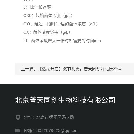
μ：比生长速率
CX0：起始菌体浓度（g/L）
CXt：经过一段时间t后的菌体浓度（g/L）
CX：菌体浓度泛指（g/L）
td：菌体浓度增大一倍时所需要的时间min
上一篇：
【活动开启】双节礼惠，普天同创好礼送不停
北京普天同创生物科技有限公司
地址：北京市朝阳区汤立路
邮箱：3032079623@qq.com