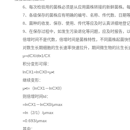
6、每次检验用的菌株必须是从应用菌株转接的新鲜菌株。每支应
7、各级保存的菌株应有明确的编号、名称、传代数、日期等
8、菌种的收发、保存、使用、传代等应及时认真详细地登记
9、在保存过程中，如发生污染退化等问题，应及时报告，以
倍增时间不是代数，倍增时间是菌株特性，不同菌株起菌快慢
对数生长期细胞的生长速率快速拉升，期间微生物的比生长速
μ=dCX/dt▪1/CX
积分变形可得：
lnCX1=lnCX0+μ▪t
继续变形：
μ▪t=（lnCX1－lnCX0）
则倍增时间td：
=lnCX1－lnCX0/μmax
=ln（2/1）/μmax
=0.693/μmax
其中：