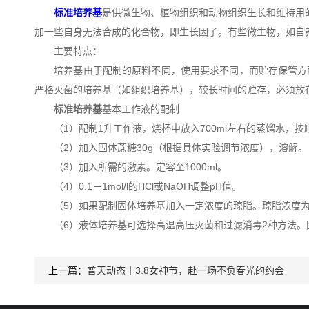
标准培养基
是供微生物、植物组织和动物组织生长和维持用
加一些自身无法合成的化合物，即生长因子。有些微生物，如自
主要特点：
培养基由于配制的原料不同，使用要求不同，而贮存保管方面
严格灭菌的培养基（如组织培养基），较长时间的贮存，必须放在
标准培养基
基本工作液的配制
（1）配制1升工作液，烧杯中放入700ml左右的蒸馏水，按顺序分别吸取
（2）加入固体蔗糖30g（根据具体实验调节浓度），溶解。
（3）加入所需的激素。定容至1000ml。
（4）0.1－1mol/l的HCl或NaOH调整pH值。
（5）如果配制固体培养基加入一定浓度的琼脂。琼脂浓度为1
（6）液体培养基可选择高温高压灭菌和过滤消毒2种方法。
上一篇：
普天动态丨3.8女神节，赴一场不负春光的约会