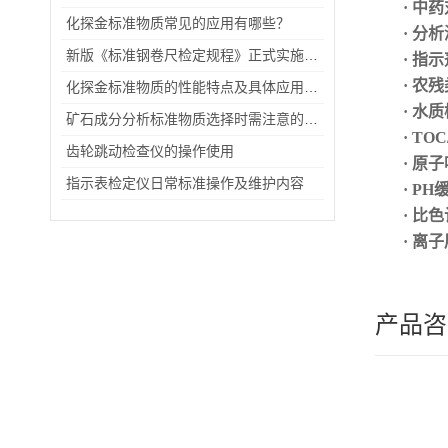
· 中
化探金标准物质常见的应用有哪些？
· 分
新版《标准钢卷尺检定规程》正式实施，有这些变化你知道吗？
· 指
· 农
化探金标准物质的性能特点及具体应用场景
· 水
矿石成分分析标准物质选择时需注意的事项
· TO
齿轮跳动检查仪的操作使用
· 原
指示表检定仪日常标准操作及维护内容
· P
· 比
· 离
产品咨