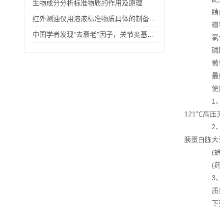
生物成分分析标准物质的作用及原理
胰蛋白
红外测油仪用溶液标准物质具体的制备步骤
植物蛋
中国学者发现“去衰老”因子，关节炎基因治疗有望突破
氯化钠
磷酸氢
葡萄糖
最终pH
使用
1、
121℃高压
2、(
胰蛋白胨大豆
(蜡样
(药品
3、
质量
下列菌