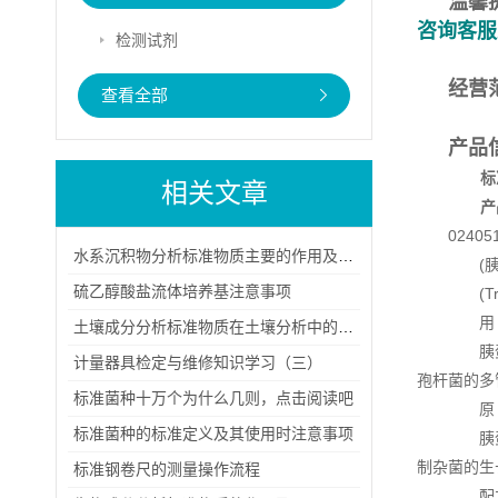
温馨
咨询客服
检测试剂
经营
查看全部
产品
标
相关文章
产
024
水系沉积物分析标准物质主要的作用及其稳定性
(胰酪
硫乙醇酸盐流体培养基注意事项
(Trypt
用 
土壤成分分析标准物质在土壤分析中的应用主要体现在哪些方面？
胰
计量器具检定与维修知识学习（三）
孢杆菌的多管
标准菌种十万个为什么几则，点击阅读吧
原 
标准菌种的标准定义及其使用时注意事项
胰蛋白
制杂菌的生
标准钢卷尺的测量操作流程
配方