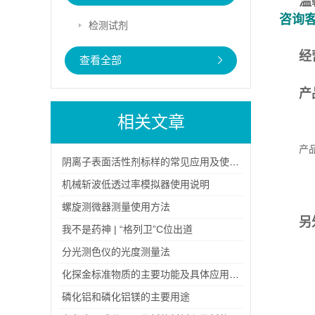
温
咨询
检测试剂
经
查看全部
产
相关文章
产
阴离子表面活性剂标样的常见应用及使用注意事项
产
机械斩波低透过率模拟器使用说明
产
螺旋测微器测量使用方法
另
我不是药神 | “格列卫”C位出道
分光测色仪的光度测量法
化探金标准物质的主要功能及具体应用场景
磷化铝和磷化铝镁的主要用途