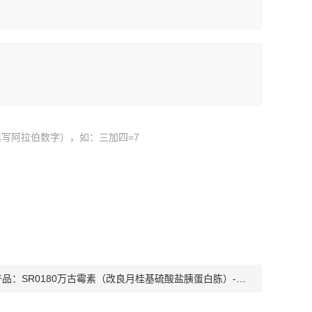
写阿拉伯数字），如：三加四=7
产品：
SR0180万古霉素（改良月桂基硫酸盐胰蛋白胨）-检测