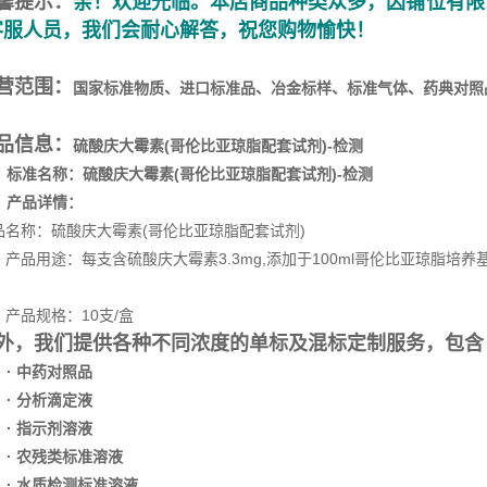
馨提示：
亲！欢迎光临。本店商品种类众多，因铺位有限
客服人员，我们会耐心解答，祝您购物愉快！
营范围：
国家标准物质、进口标准品、冶金标样、标准气体、药典对照
品信息：
硫酸庆大霉素(哥伦比亚琼脂配套试剂)-检测
标准名称：
硫酸庆大霉素(哥伦比亚琼脂配套试剂)-检测
产品详情：
品名称：硫酸庆大霉素(哥伦比亚琼脂配套试剂)
品用途：每支含硫酸庆大霉素3.3mg,添加于100ml哥伦比亚琼脂培养基(
品规格：10支/盒
外，我们提供各种不同浓度的单标及混标定制服务，包含
· 中药对照品
· 分析滴定液
· 指示剂溶液
· 农残类标准溶液
· 水质检测标准溶液