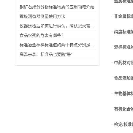
· 金属标准
铜矿石成分分析标准物质的应用领域介绍
螺旋测微器测量使用方法
· 非金属标
仪器送检后如何进行确认，确认记录需要哪些内容？
· 纯度标准
食品农残的危害有哪些？
标准冶金标样标准值的两个特点分别是怎么样的
· 混标标准
高温来袭、标准品也要防“暑”
· 中药材对
· 食品添
· 生物基体
· 有机化
· 检定/校