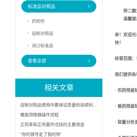
标准品对照品
癸二酸
温馨提
药检所
自制对照品
亲！欢迎光
快！
进口标准品
经营范围：
查看全部
我们提供各
相关文章
· 农药残留
自制对照品使用中要保证质量检验顺利进行
· 兽药残留
螺旋测微器操作流程
· 容量分析
正丙苯和正丙基环戊烷的主要用途
“你的镁夺走了我的锌”