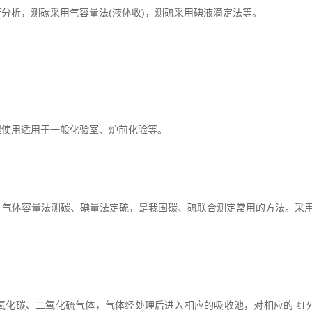
分析，测碳采用气容量法(液体收)，测硫采用碘液滴定法等。
使用适用于一般化验室、炉前化验等。
体容量法测碳、碘量法定硫，是我国碳、硫联合测定常用的方法。采用此法
碳、二氧化硫气体，气体经处理后进入相应的吸收池，对相应的 红