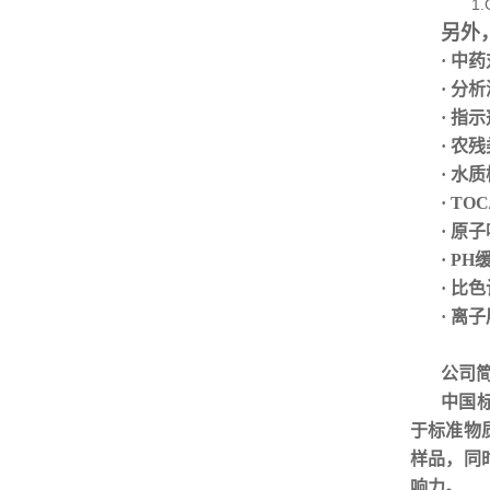
1.G
另外
· 中
· 分
· 指
· 农
· 水
· TO
· 原
· P
· 比
· 离
公司
中国
于标准物
样品，同
响力
。