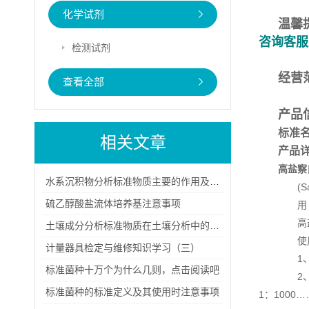
化学试剂
温馨
咨询客服
检测试剂
经营
查看全部
产品
标准
相关文章
产品
高盐察
水系沉积物分析标准物质主要的作用及其稳定性
(Salt
硫乙醇酸盐流体培养基注意事项
用 
高盐察
土壤成分分析标准物质在土壤分析中的应用主要体现在哪些方面？
使用
计量器具检定与维修知识学习（三）
1、称
标准菌种十万个为什么几则，点击阅读吧
2、以
标准菌种的标准定义及其使用时注意事项
1：1000