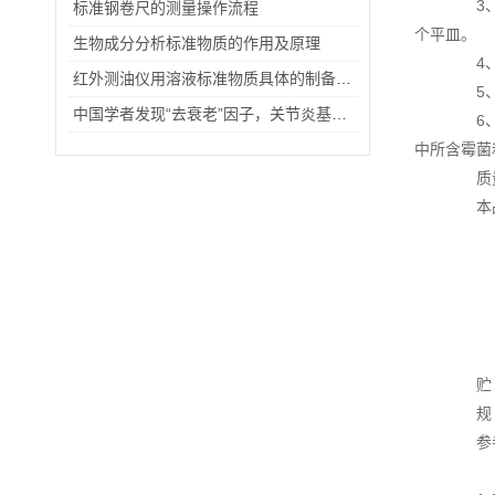
3、根
标准钢卷尺的测量操作流程
个平皿。
生物成分分析标准物质的作用及原理
4、将
红外测油仪用溶液标准物质具体的制备步骤
5、3
中国学者发现“去衰老”因子，关节炎基因治疗有望突破
6、计
中所含霉菌
质量
本品下
贮 存
规 格
参考