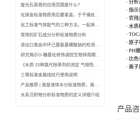
· 分
旋光石英管的应用范围是什么?
· 指
化探金标准物质用后要紧盖，于干燥处避光保存
· 农
化工标准气体配气的三种方法，一起来了解吧
· 水
· TO
常用的矿石成分分析标准物质分析
· 原
进出口食品中环己基氨基磺酸钠的检测方法（二）
· P
研究揭示O-糖基化修饰调控生物钟周期的分子机制
· 比
《水质 15种氯代除草剂的测定 气相色谱法》发布
· 离
三等标准金属线纹尺使用说明
产品推荐 | 我是液体水分标准物质，我为自己代言
水系沉积物分析标准物质的定义详细介绍
产品咨