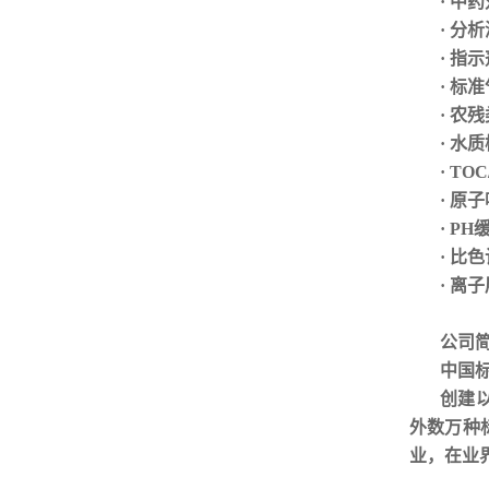
· 中
· 分
· 指
·
标准
· 农
· 水
· TO
· 原
· P
· 比
· 离
公司
中国
创建
外数万种
业，在业