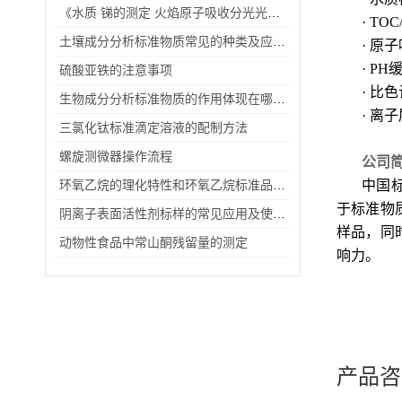
《水质 锑的测定 火焰原子吸收分光光度法》等五项国家环境保护标准的公告
· TO
土壤成分分析标准物质常见的种类及应用范围
· 原
· P
硫酸亚铁的注意事项
· 比
生物成分分析标准物质的作用体现在哪些方面？
· 离
三氯化钛标准滴定溶液的配制方法
螺旋测微器操作流程
公司
环氧乙烷的理化特性和环氧乙烷标准品购买事项
中国
于标准物
阴离子表面活性剂标样的常见应用及使用注意事项
样品，同
动物性食品中常山酮残留量的测定
响力
。
产品咨