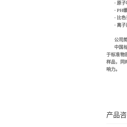
· 原
· P
· 比
· 离
公司
中国
于标准物
样品，同
响力
。
产品咨