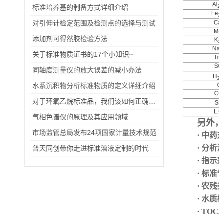
Al
标准培养基的制备方式详细介绍
Fe
对引伸计检定范围及检测点的选择与测试
C
M
添加剂可得然胶检验方法
K
N
关于标准物质证书的17个小知识~
T
S
同轴度测量仪的放大误差的减小办法
H
水系沉积物分析标准物质的定义详细介绍
C
对于环氧乙烷标准品，我们该如何正确使用？
S
L.
气相色谱仪的原理及其应用领域
另外
市场监管总局发布24项国家计量技术规范
· 中
· 分
普天同创带你走进标准溶液定制的时代
· 指
·
标准
· 农
· 水
· TO