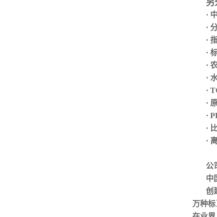
另
·
·
·
·
·
·
· 
·
·
·
·
公
中
创
万种标
在业界