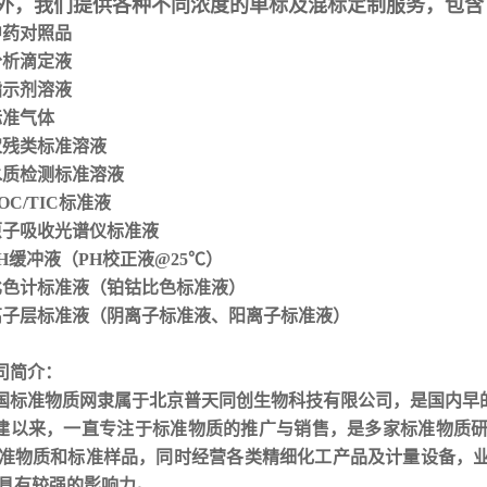
外，我们提供各种不同浓度的单标及混标定制服务，包含
 中药对照品
 分析滴定液
 指示剂溶液
标准气体
 农残类标准溶液
 水质检测标准溶液
TOC/TIC标准液
 原子吸收光谱仪标准液
 PH缓冲液（PH校正液@25℃）
 比色计标准液（铂钴比色标准液）
 离子层标准液（阴离子标准液、阳离子标准液）
司简介：
国标准物质网隶属于北京普天同创生物科技有限公司，是国内早
建以来，一直专注于标准物质的推广与销售，是多家标准物质
准物质和标准样品，同时经营各类精细化工产品及计量设备，
具有较强的影响力
。