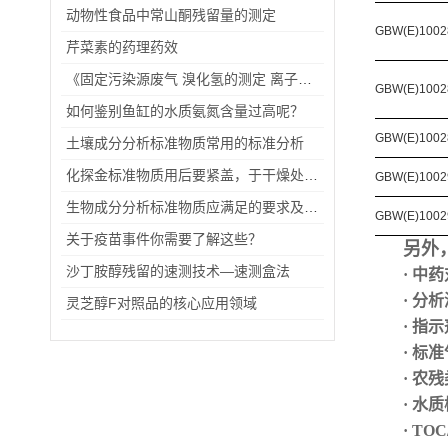
动物性食品中常山酮残留量的测定
GBW(E)1002
芹菜素的药理药效
《固定污染源废气 溴化氢的测定 离子色谱法》等国家环境保护标准的公告
GBW(E)1002
如何鉴别鱼缸的水质氨氮含量过高呢？
GBW(E)1002
土壤成分分析标准物质常用的标准分析
化探金标准物质用后要紧盖，于干燥处避光保存
GBW(E)1002
生物成分分析标准物质应满足的要求及应用领域
GBW(E)1002
关于疫苗事件你需要了解这些？
另外
沙丁胺醇残留的速测技术—速测盒法
· 中
· 分
灵芝醇F对照品的核心应用领域
· 指
·
标准
· 农
· 水
· TO