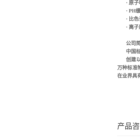
· 原
· P
· 比
· 离
公司
中国
创建
万种标准
在业界具
产品咨