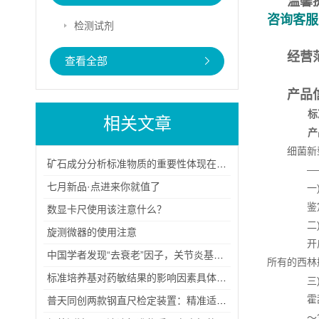
温馨
咨询客服
检测试剂
经营
查看全部
产品
标
相关文章
产
细菌新
矿石成分分析标准物质的重要性体现在哪些方面？
―
七月新品·点进来你就值了
一)
鉴定生
数显卡尺使用该注意什么？
二)
旋测微器的使用注意
开启西
中国学者发现“去衰老”因子，关节炎基因治疗有望突破
所有的西林
标准培养基对药敏结果的影响因素具体有哪几点？
三)
霍乱弧
普天同创两款钢直尺检定装置：精准适配检定需求，兼顾稳定与便捷
～38