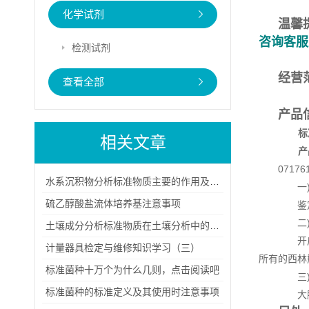
化学试剂
温馨
咨询客服
检测试剂
经营
查看全部
产品
标
相关文章
产
07176
水系沉积物分析标准物质主要的作用及其稳定性
一)
硫乙醇酸盐流体培养基注意事项
鉴定生
二)
土壤成分分析标准物质在土壤分析中的应用主要体现在哪些方面？
开启西
计量器具检定与维修知识学习（三）
所有的西林
标准菌种十万个为什么几则，点击阅读吧
三)大
标准菌种的标准定义及其使用时注意事项
大肠杆