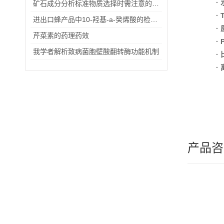
·
矿石成分分析标准物质选择时需注意的事项
·
进出口蜂产品中10-羟基-a-癸烯酸的检验方法（一）
·
芹菜素的药理药效
·
我学者解析致病菌胞壁酸翻转酶功能机制
·
·
产品咨