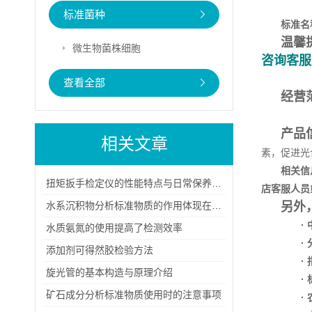
标准菌种
标准名
温馨
微生物菌株细胞
咨询客服
查看全部
经营
产品
相关文章
素，促进光
相关信
扭矩扳手检定仪的性能特点与日常保养方法
店客服人员
水系沉积物分析标准物质的作用体现在哪些方面？
另外
·
水质氨氮的使用提高了检测效率
·
添加剂可得然胶检验方法
·
旋光管的基本构造与原理介绍
·
矿石成分分析标准物质使用时的注意事项
·