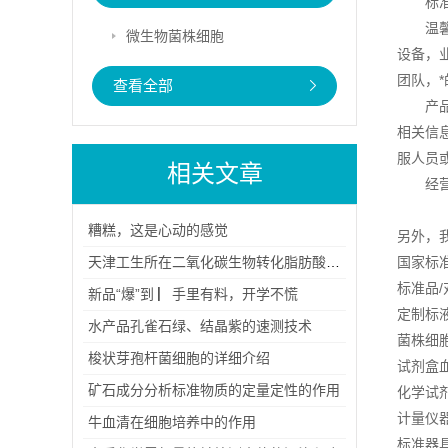
标
温
微生物菌株细胞
设备，
团队，
查看全部
产
相关信
服人员
相关文章
经
糟糕，这是心动的感觉
另外，
天津工生所在二氧化碳生物转化脂肪酸方面取得新进展
国家标
标准品/
新品“爆”到 ▏手里有料，开学不慌
定制标液
水产品孔雀石绿、结晶紫的速测技术
菌株细
梭状芽孢杆菌细胞的详细介绍
试剂盒
矿石成分分析标准物质的定量定性的作用
化学试剂
计量仪
牛血清在细胞培养中的作用
标准器