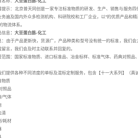
准名称：
大豆蛋白胨-化工
馨提示：北京普天同创是一家专注标准物质的研发、生产、销售与服务四
业务遍及国内外众多检测机构、科研院校和工厂企业，以*的优质产品和
*的物流体系。
品信息
：
大豆蛋白胨-化工
息：由于产品更新快，货源广，产品种类和型号没有统一的标准，我们会
或留言，我们会及时主动联系并回复的。
营范围：国家标准物质、进口标准品、冶金标样、标准气体、药典对照品
我们提供各种不同浓度的单标及混标定制服务，包含【十一大系列】（真
准物质
对照品
/气体
胞
血清
/耗材
器
具