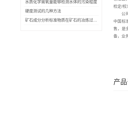
水质化学需氧量能够检测水体的污染程度
检定/校
硬度测试的几种方法
公
矿石成分分析标准物质在矿石的冶炼过程中的应用
中国标
售，是
备，业
产品