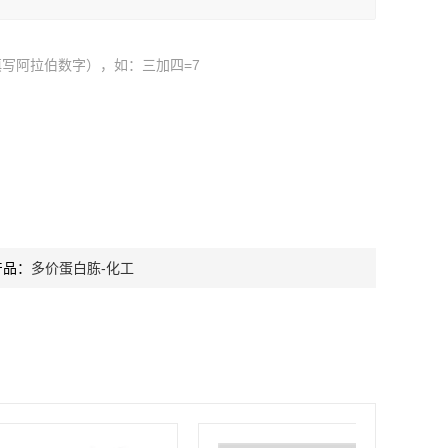
写阿拉伯数字），如：三加四=7
产品：
多价蛋白胨-化工