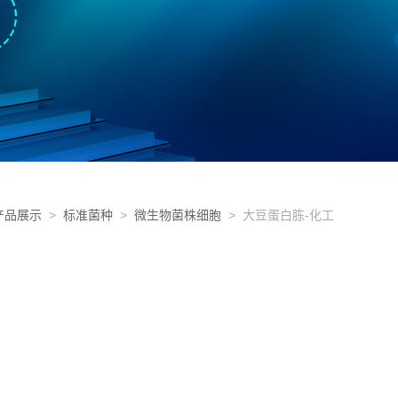
产品展示
>
标准菌种
>
微生物菌株细胞
> 大豆蛋白胨-化工