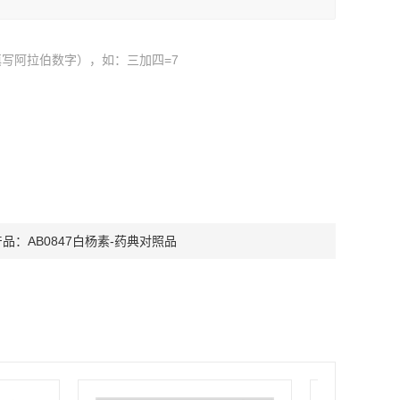
写阿拉伯数字），如：三加四=7
产品：
AB0847白杨素-药典对照品