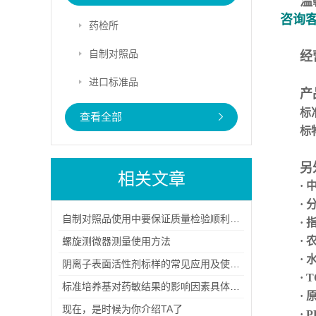
温
咨询
药检所
自制对照品
经
进口标准品
产
标
查看全部
标
另
相关文章
·
·
自制对照品使用中要保证质量检验顺利进行
·
·
螺旋测微器测量使用方法
·
阴离子表面活性剂标样的常见应用及使用注意事项
· 
标准培养基对药敏结果的影响因素具体有哪几点？
·
现在，是时候为你介绍TA了
·