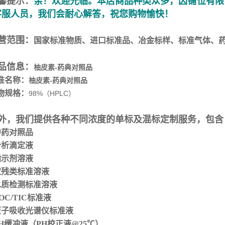
馨提示：
亲！欢迎光临。本店商品种类众多，因铺位有限
客服人员，我们会耐心解答，祝您购物愉快！
营范围：
国家标准物质、进口标准品、冶金标样、标准气体、
品信息：
柚皮素-药典对照品
准名称：
柚皮素-药典对照品
物规格：
98%（HPLC）
外，我们提供各种不同浓度的单标及混标定制服务，包含
 中药对照品
 分析滴定液
 指示剂溶液
 农残类标准溶液
 水质检测标准溶液
TOC/TIC标准液
 原子吸收光谱仪标准液
 PH缓冲液（PH校正液@25℃）