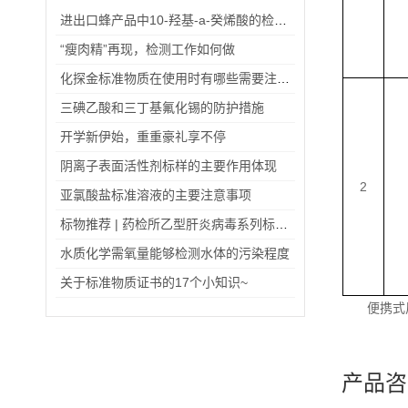
进出口蜂产品中10-羟基-a-癸烯酸的检验方法（一）
“瘦肉精”再现，检测工作如何做
化探金标准物质在使用时有哪些需要注意的事项？
三碘乙酸和三丁基氟化锡的防护措施
开学新伊始，重重豪礼享不停
阴离子表面活性剂标样的主要作用体现
2
亚氯酸盐标准溶液的主要注意事项
标物推荐 | 药检所乙型肝炎病毒系列标准品
水质化学需氧量能够检测水体的污染程度
关于标准物质证书的17个小知识~
便携式
产品咨