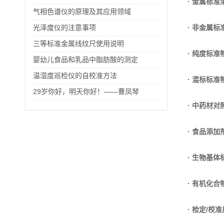
· 金属标准
气相色谱仪的原理及其应用领域
光泽度仪的注意事项
· 非金属标
三等标准金属线纹尺使用说明
· 纯度标准
婴幼儿食品和乳品中脂肪酸的测定
温湿度巡检仪的自校准方法
· 混标标准
29岁你好，明天你好！——曹凤琴
· 中药材对
· 食品添
· 生物基体
· 有机化
· 检定/校