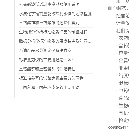
亲！
机械斩波低透过率模拟器使用说明
耐心解答
水质化学需氧量能够检测水体的污染程度
经营
重铬酸锌和重铬酸银的危险性类别
计量
我们
生物成分分析标准物质样品的制备过程及包装储存情况
· 农
酶标分析仪标准物质的用途特点及注意事项
· 兽
石油产品水分测定仪解决方案
· 容
标准测力仪的主要用途是什么？
· 金
· 非
重铬酸铯和重铬酸铜的危险特性
· 纯
标准培养基的试验步骤主要分为两步
· 混
正丙苯和正丙基环戊烷的主要用途
· 中
· 食
· 生
· 有
· 检
公司简介