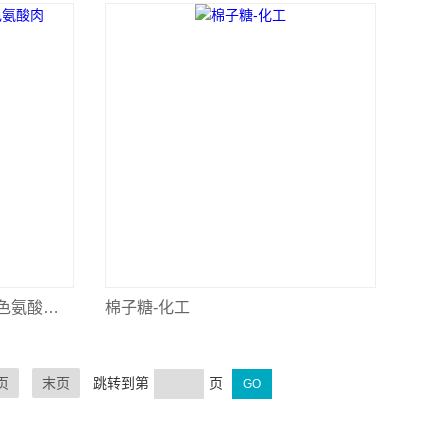
蛋白胨水（靛基质培养基、色氨酸肉汤）-化工
棉子糖-化工
页
末页
跳转到第
页