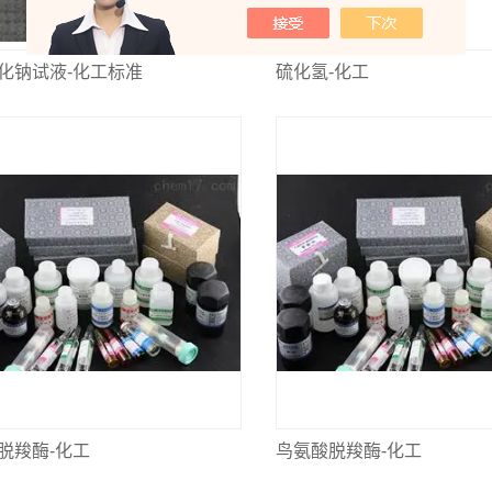
化钠试液-化工标准
硫化氢-化工
脱羧酶-化工
鸟氨酸脱羧酶-化工