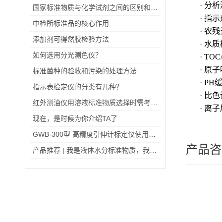
· 分
国家标准物质与化学试剂之间的区别和其具有的特点
· 指
中检所标准品的核心作用
· 农
添加剂可得然胶检验方法
· 水
如何选用分光测色仪？
· TO
· 原
标准菌种的验收和污染的处理方法
· P
指示表检定仪的分类有几种？
· 比
红外测油仪用溶液标准物质选择时需考虑哪些因素？
· 离
现在，是时候为你介绍TA了
GWB-300型 高精度引伸计标定仪使用说明书
产品咨
产品推荐 | 我是液体水分标准物质，我为自己代言