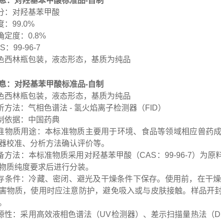
息：
对羟基苯甲酸标准品-自制
分：对羟基苯甲酸
度：99.0%
确定度：0.8%
S：99-96-7
色西林瓶包装，液态形态，基质为纯品
息：
对羟基苯甲酸标准品-自制
色西林瓶包装，液态形态，基质为纯品
析方法：气相色谱法 - 氢火焰离子检测器（FID）
制依据：中国药典
准物质用途：本标准物质主要用于环境、食品等领域相应兽药
器校准、分析方法确认评价等。
备方法：本标准物质采用对羟基苯甲酸（CAS：99-96-7）
物质纯度要求后进行分装。
存条件：冷藏、密闭、避光及干燥条件下保存。使用前，在干燥
害物质，使用时应注意防护，避免吸入或与皮肤接触。样品开
。
源性：采用高效液相色谱法（UV检测器）、差示扫描量热法（D