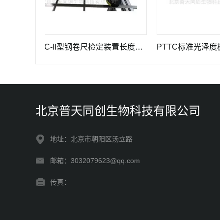
PTTC-II型钢卷尺检定装置长度计量仪器
PTTC标准光泽度板-光
北京普天同创生物科技有限公司
地址：北京市朝阳区汤立路
邮箱：3032079623@qq.com
传真：