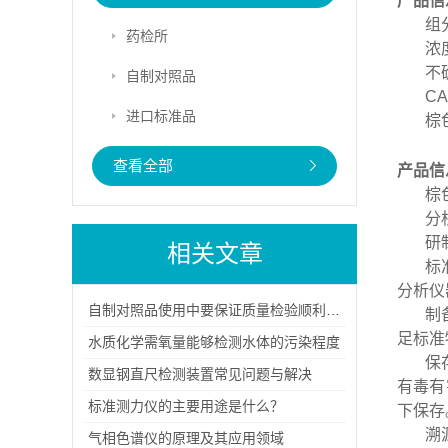
产品信
组
药检所
浓
不
自制对照品
CA
进口标准品
棕
查看全部
产品信
棕
分
研
相关文章
标
分析仪
自制对照品使用中要保证质量检验顺利进行
制
足标准
水质化学需氧量能够检测水体的污染程度
保
数显钢直尺检测装置常见问题与解决
有毒有
标准测力仪的主要用途是什么？
下保存
溯
气相色谱仪的原理及其应用领域