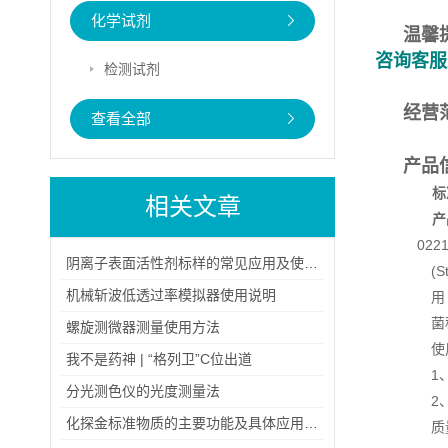
化学试剂
温馨
咨询客服
检测试剂
经营
查看全部
产品
标
相关文章
产
022
阴离子表面活性剂标样的常见应用及使用注意事项
(Stra
机械斩波低透过率模拟器使用说明
用 
菌种培养
螺旋测微器测量使用方法
使用
我不是药神 | “格列卫”C位出道
1、称
分光测色仪的光度测量法
2、将
化探金标准物质的主要功能及具体应用场景
质量