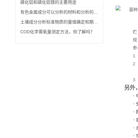
本品
磷化铝和磷化铝镁的主要用途
有色金属成分可以分析的材料和分析的方法
土壤成分分析标准物质的量值确定和期间核查
COD化学需氧量测定方法，你了解吗？
贮 存
规 格
参考
1. 
2. 
3. 
另外
·
·
·
·
·
·