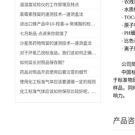
· 农
温湿度巡检仪的工作原理及特点
· 水
氯霉素残留的速测技术—速测盒法
· TO
进出口蜂产品中10-羟基-a-癸烯酸的检验方法（二）
· 原
· P
七月新品·点进来你就值了
· 比
沙星类药物残留的速测技术—速测盒法
· 离
对于环氧乙烷标准品，我们该如何正确使用？
如何延长对照品保存期？
公司
药品对照品开启使用后要注意的细节
中国
于标准物
使用化工标准气体应该要遵循一定的规则
样品，同
化工标准气体应该如何保存比较好呢，我们主要从三方面来分析
响力
。
产品咨