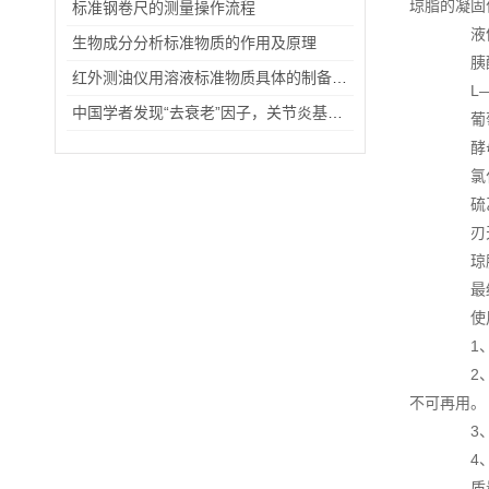
琼脂的凝固
标准钢卷尺的测量操作流程
液
生物成分分析标准物质的作用及原理
胰酪胨
红外测油仪用溶液标准物质具体的制备步骤
L—胱
中国学者发现“去衰老”因子，关节炎基因治疗有望突破
葡萄糖
酵母膏
氯化钠
硫乙醇
刃天青
琼脂 
最终pH
使用
1、称
2、临
不可再用。
3、取
4、
质量