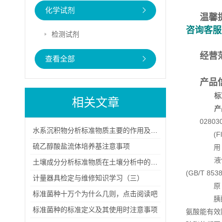
化学试剂
温馨
咨询客服
检测试剂
经营
查看全部
产品
标
相关文章
产
0280
水系沉积物分析标准物质主要的作用及其稳定性
(Fluid
硫乙醇酸盐流体培养基注意事项
用 
液
土壤成分分析标准物质在土壤分析中的应用主要体现在哪些方面？
(GB/T 853
计量器具检定与维修知识学习（三）
原 
标准菌种十万个为什么几则，点击阅读吧
胰酪胨
标准菌种的标准定义及其使用时注意事项
氨酸能有效