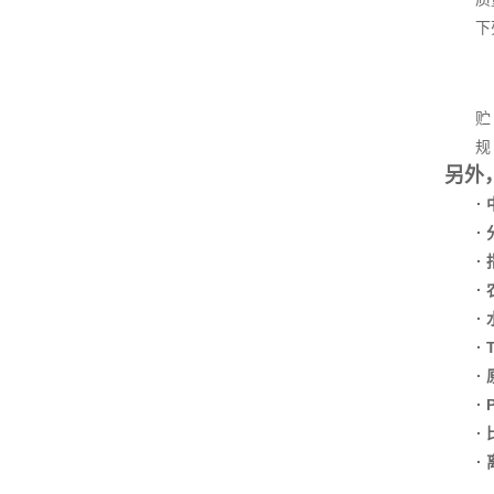
下列菌
贮 存
规 格
另外
·
·
·
·
·
·
·
·
·
·