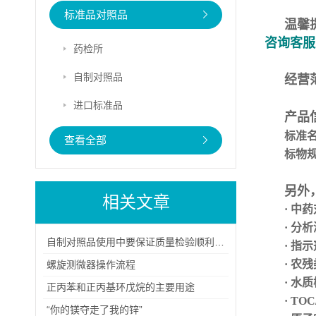
标准品对照品
温馨
咨询客服
药检所
自制对照品
经营
进口标准品
产品
标准
查看全部
标物
另外
相关文章
· 中
· 分
自制对照品使用中要保证质量检验顺利进行
· 指
· 农
螺旋测微器操作流程
· 水
正丙苯和正丙基环戊烷的主要用途
· TO
“你的镁夺走了我的锌”