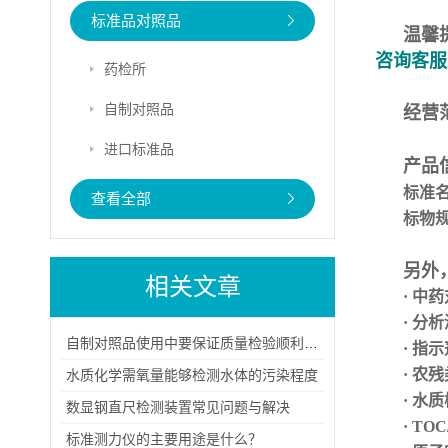
标准品对照品
温馨
咨询客服
药检所
自制对照品
经营
进口标准品
产品
标准
查看全部
标物
另外
相关文章
· 中
· 分
自制对照品使用中要保证质量检验顺利进行
· 指
· 农
水质化学需氧量能够检测水体的污染程度
· 水
数显钢直尺检测装置常见问题与解决
· TO
标准测力仪的主要用途是什么？