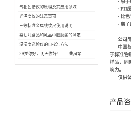
· 原
气相色谱仪的原理及其应用领域
· P
光泽度仪的注意事项
· 比
· 离
三等标准金属线纹尺使用说明
婴幼儿食品和乳品中脂肪酸的测定
公司
温湿度巡检仪的自校准方法
中国
29岁你好，明天你好！——曹凤琴
于标准物
样品，同
响力
。
仅供
产品咨