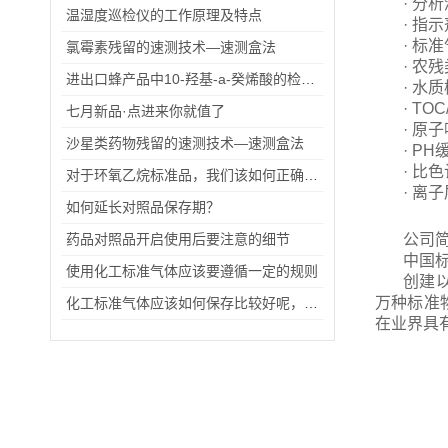
· 分
温湿度巡检仪的工作原理及特点
· 指
· 标
氯霉素残留的速测技术—速测盒法
· 农
进出口蜂产品中10-羟基-a-癸烯酸的检验方法（二）
· 水
· TO
七月新品·点进来你就值了
· 原
沙星类药物残留的速测技术—速测盒法
· P
· 比
对于环氧乙烷标准品，我们该如何正确使用？
· 离
如何延长对照品保存期？
药品对照品开启使用后要注意的细节
公司
中国
使用化工标准气体应该要遵循一定的规则
创建
万种标准
化工标准气体应该如何保存比较好呢，我们主要从三方面来分析
在业界具