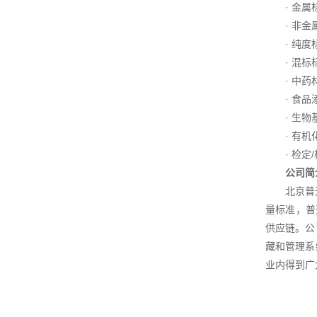
· 金
· 非
· 纯
· 混
· 中
· 食
· 生
· 有
· 检
公司简
北京普
量标准，普
供应链。公
藏和管理系
业内得到广