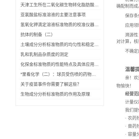
天津工生所在二氧化碳生物转化脂肪酸方面取得新进展
确配制而成
亚氯酸盐标准溶液的主要注意事项
保存条
氢氧化钾滴定溶液标准物质的校准仪器有哪些？
应用领
抗体的制备（二）
溯源性
对计算，核
土壤成分分析标准物质的均匀性和稳定性判断
不确定
乳和乳制品杂质度的测定
化探金标准物质的性能特点及具体应用场景
温馨
*里看化学（二）：球员受伤喷的药物是什么？
亲！欢
关于疫苗事件你需要了解这些？
物愉快！
经营范
生物成分分析标准物质的作用及原理
计量仪
我们提
· 农
· 兽
· 容