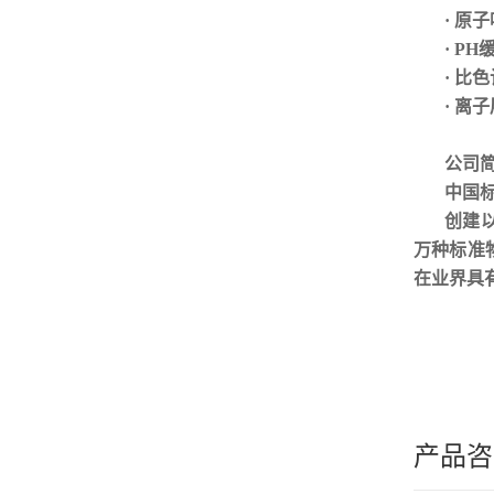
· 原
· P
· 比
· 离
公司
中国
创建
万种标准
在业界具
产品咨