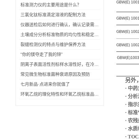
GBW(E) 100
标准测力仪的主要用途是什么？
三氯化钛标准滴定溶液的配制方法
GBW(E) 100
仪器送检后如何进行确认，确认记录需要哪些内容？
GBW(E) 100
土壤成分分析标准物质的均匀性和稳定性判断
裂缝检测仪的特点与维护保养方法
GBW(E) 100
“你的镁夺走了我的锌”
GBW(E)100
阴离子表面活性剂标样水溶性好，在冷水中也能*溶解
常见微生物标准菌种衰退原因及预防
另外
七月新品·点进来你就值了
· 中
环氧乙烷的理化特性和环氧乙烷标准品购买事项
· 分
· 指
·
标准
· 农
· 水
· TO