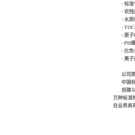
·
标准
· 农
· 水
· TO
· 原
· P
· 比
· 离
公司
中国
创建
万种标准
在业界具