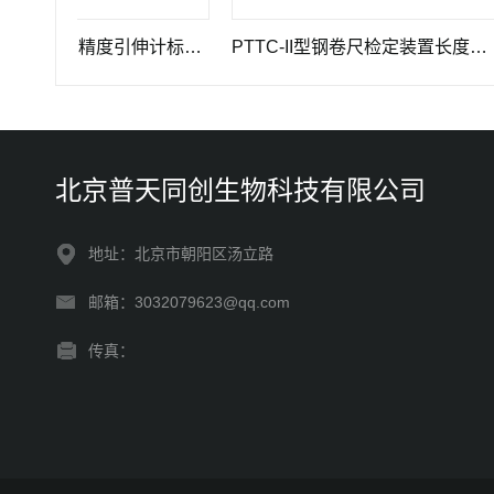
GWB-200JA型高精度引伸计标定仪长度计量器具
PTTC-II型钢卷尺检定装置长度计量仪器
P
北京普天同创生物科技有限公司
地址：北京市朝阳区汤立路
邮箱：3032079623@qq.com
传真：