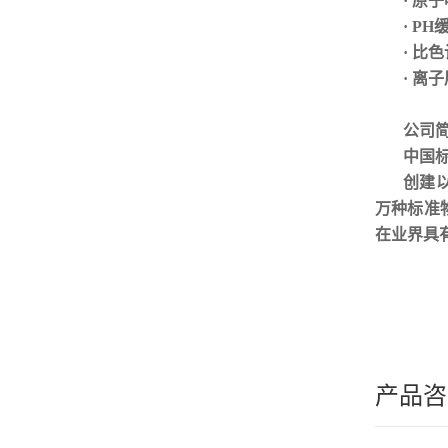
· 原
· P
· 比
· 离
公司
中国
创建
万种标准
在业界具
产品咨