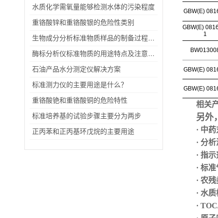
水质化学需氧量能够检测水体的污染程度
GBW(E) 081
重铬酸锌和重铬酸银的危险性类别
GBW(E) 081
1
生物成分分析标准物质样品的制备过程及包装储存情况
BW01300
酶标分析仪标准物质的用途特点及注意事项
石油产品水分测定仪解决方案
GBW(E) 081
标准测力仪的主要用途是什么？
GBW(E) 081
重铬酸铯和重铬酸铜的危险特性
相关
标准培养基的试验步骤主要分为两步
另外
· 中
正丙苯和正丙基环戊烷的主要用途
· 分
· 指
·
标准
· 农
· 水
· TO