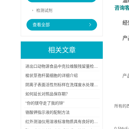
温
咨询
检测试剂
经
查看全部
产
相关文章
进出口动物源食品中克拉维酸残留量检测方法（一）
梭状芽孢杆菌细胞的详细介绍
产
―
阴离子表面活性剂标样在洗煤废水处理的方案分析
一
如何延长对照品保存期？
开
“你的镁夺走了我的锌”
所有的
铬酸钾指示液的配制方法
二
挑
红外测油仪用溶液标准物质具有良好的化学稳定性和光稳定性
0.5M