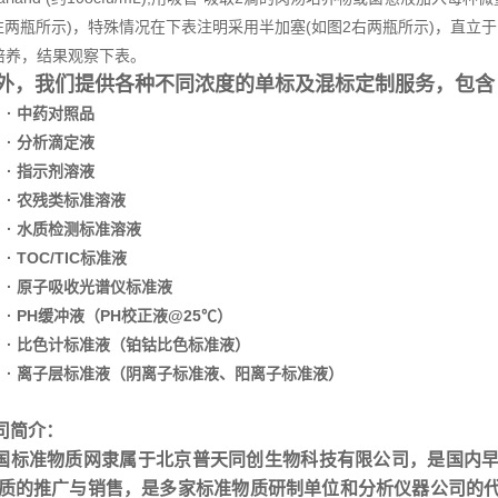
左两瓶所示)，特殊情况在下表注明采用半加塞(如图2右两瓶所示)，直立于
培养，结果观察下表。
外，我们提供各种不同浓度的单标及混标定制服务，包含
· 中药对照品
· 分析滴定液
· 指示剂溶液
· 农残类标准溶液
· 水质检测标准溶液
· TOC/TIC标准液
· 原子吸收光谱仪标准液
· PH缓冲液（PH校正液@25℃）
· 比色计标准液（铂钴比色标准液）
· 离子层标准液（阴离子标准液、阳离子标准液）
司简介：
国标准物质网隶属于北京普天同创生物科技有限公司，是国内
质的推广与销售，是多家标准物质研制单位和分析仪器公司的