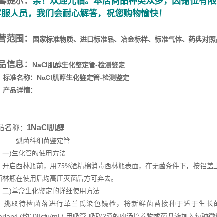
馨提示：
亲！欢迎光临。本店商品种类众多，因铺位有限
客服人员，我们会耐心解答，祝您购物愉快！
营范围：
国家标准物质、进口标准品、冶金标样、标准气体、药典对照
品信息：
NaCl肌醇生化鉴定管-检测鉴定
标准名称：
NaCl肌醇生化鉴定管-检测鉴定
产品详情：
品名称
1NaCl肌醇
：
―弧菌科细菌鉴定管
)生化管的使用方法
启西林瓶前，用75%酒精棉消毒西林瓶表面，在无菌条件下，按铝盖上
西林瓶在使用后均高压灭菌后方可弃去。
)单盒生化鉴定的详细使用方法
取待检菌落进行革兰氏染色镜检，将新鲜菌苔接种于适于生长的肉汤中
cFarland (约108cfu/mL),用吸管 吸取2滴的肉汤培养物或菌悬