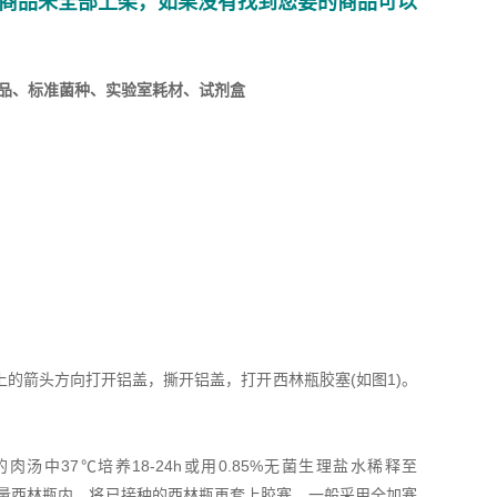
商品未全部上架，如果没有找到您要的商品可以
品、标准菌种、实验室耗材、试剂盒
的箭头方向打开铝盖，撕开铝盖，打开西林瓶胶塞(如图1)。
37℃培养18-24h或用0.85%无菌生理盐水稀释至
液加入每种微量西林瓶内。将已接种的西林瓶再套上胶塞，一般采用全加塞