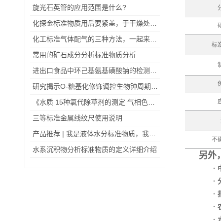
旋光石英管的应用范围是什么?
化探金标准物质用后要紧盖，于干燥处避光保存
化工标准气体配气的三种方法，一起来了解吧
标
常用的矿石成分分析标准物质分析
进出口食品中环己基氨基磺酸钠的检测方法（二）
研究揭示O-糖基化修饰调控生物钟周期的分子机制
《水质 15种氯代除草剂的测定 气相色谱法》发布
三等标准金属线纹尺使用说明
产品推荐 | 我是液体水分标准物质，我为自己代言
不
水系沉积物分析标准物质的定义详细介绍
另外
·
·
·
·
·