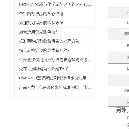
国家标准物质与化学试剂之间的区别和其具有的特点
中检所标准品的核心作用
添加剂可得然胶检验方法
如何选用分光测色仪？
标
标准菌种的验收和污染的处理方法
指示表检定仪的分类有几种？
红外测油仪用溶液标准物质选择时需考虑哪些因素？
现在，是时候为你介绍TA了
GWB-300型 高精度引伸计标定仪使用说明书
产品推荐 | 我是液体水分标准物质，我为自己代言
不
另外
·
·