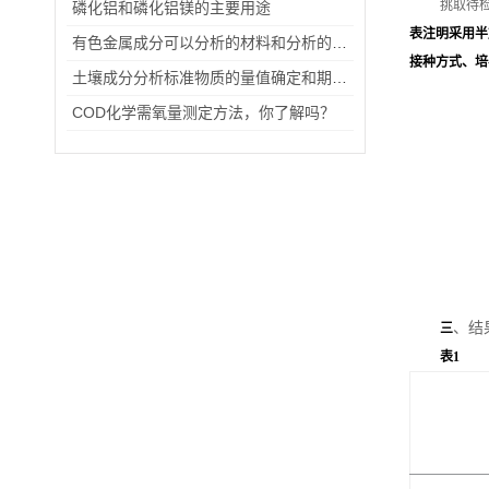
挑取待
磷化铝和磷化铝镁的主要用途
表注明采用半
有色金属成分可以分析的材料和分析的方法
接种方式、培
土壤成分分析标准物质的量值确定和期间核查
COD化学需氧量测定方法，你了解吗？
、结
三
表1