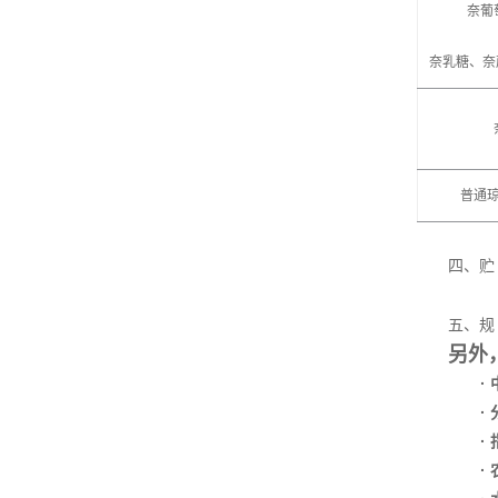
奈葡
奈乳糖、奈
普通
四、贮
五、规
另外
·
·
·
·