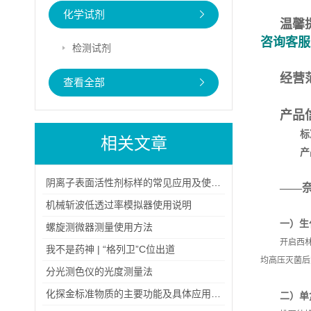
化学试剂
温馨
咨询客服
检测试剂
经营
查看全部
产品
标
相关文章
产
阴离子表面活性剂标样的常见应用及使用注意事项
――
机械斩波低透过率模拟器使用说明
一）生
螺旋测微器测量使用方法
开启西
我不是药神 | “格列卫”C位出道
均高压灭菌后
分光测色仪的光度测量法
化探金标准物质的主要功能及具体应用场景
二）单