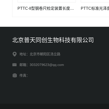
器具
PTTC-II型钢卷尺检定装置长度计量仪器
PTTC标准光泽度板-
北京普天同创生物科技有限公司
地址：北京市朝阳区汤立路
邮箱：3032079623@qq.com
传真：