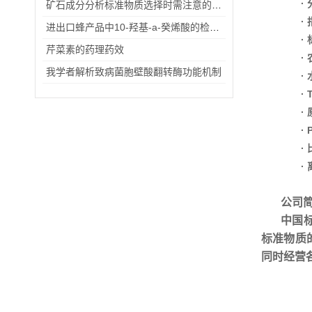
·
矿石成分分析标准物质选择时需注意的事项
·
进出口蜂产品中10-羟基-a-癸烯酸的检验方法（一）
·
芹菜素的药理药效
·
我学者解析致病菌胞壁酸翻转酶功能机制
·
·
·
·
·
·
公司
中国
标准物质
同时经营