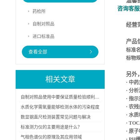
温馨
咨询客服
药检所
自制对照品
经营
进口标准品
产品
标准
查看全部
标物
另外
相关文章
· 中
· 分
自制对照品使用中要保证质量检验顺利进行
· 指
· 农
水质化学需氧量能够检测水体的污染程度
· 水
数显钢直尺检测装置常见问题与解决
· TO
标准测力仪的主要用途是什么？
· 原
气相色谱仪的原理及其应用领域
· P